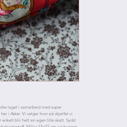
unike laget i samarbeid med super
her i Asker. Vi velger hvor på skjerfet vi
 enkelt blir helt sin egen lille skatt. Sydd
ed skjortestoff. Måler 15x22 cm og bunnen