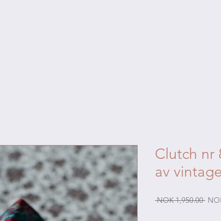
Clutch nr
av vintage
Regu
 NOK 1,950.00 
NOK
Price