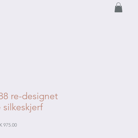
 88 re-designet
 silkeskjerf
lar
Sale
 975.00
Price