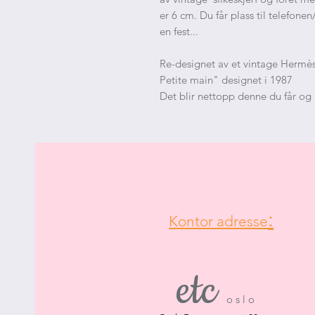
er 6 cm. Du får plass til telefone
en fest...
Re-designet av et vintage Hermès
Petite main" designet i 1987
Det blir nettopp denne du får og 
:
Kontor adresse
etc
​
o s l o