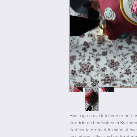
Hver og en av clutchene er helt 
skredderen hos Sisters In Business 
skal hente motivet fra sånn at hver
av vintage silkeskjerf og foret m